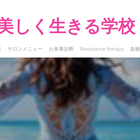
​美しく生きる学校
座
サロンメニュー
お食事診断
Resonance therapy
血糖