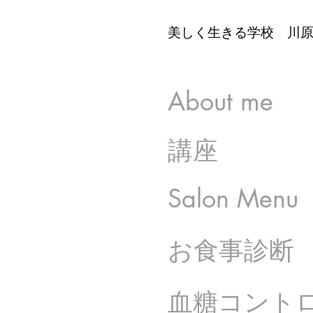
美しく生きる学校 川原
​About me
​講座
​Salon Menu
​お食事診断
​血糖コント