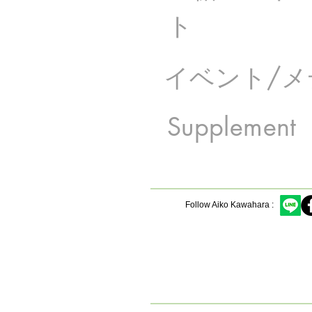
ト
イベント/メ
Supplement
Follow Aiko Kawahara :