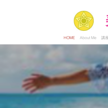
HOME
About Me
講