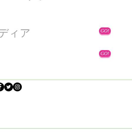
ディア
GO!
GO!