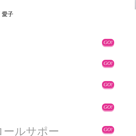
 愛子
GO!
GO!
GO!
GO!
ロールサポー
GO!